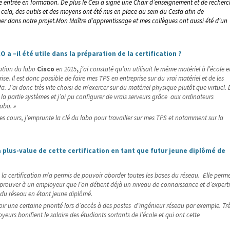
e entr
ée
en formation.
De plus le Cesi a signé une Chair d’enseignement et de recher
 cela, des outils
et des moyens
ont été mis en place au sein
du Cesfa
afin de
 dans notre projet.Mon Maître d’apprentissage et mes collègues ont aussi été d’un
O a –il été utile dans la préparation de la certification ?
llation du labo
Cisco
en 2015
,
j’ai constaté qu’on utilisait le même matériel à l’école e
se. Il est donc possible de faire mes
TPS
en entreprise sur du vrai matériel et de
les
fa
.
J’ai donc très vite choisi de m’exercer sur du
matériel physique plutôt que virtuel. 
i la partie systèmes et j’ai pu configurer de vrais serveurs grâce aux ordinateurs
labo. »
s cours, j’
emprunte
la clé du labo pour travailler sur mes
TPS
et notamment sur la
a plus-value de cette certification en tant que futur jeune diplômé de
la certification m’a permis de pouvoir aborder toutes les bases du réseau. Elle perm
 prouver à un employeur que l’on détient déjà un niveau de
connaissance et d’expert
du réseau en étant jeune diplômé.
ir une certaine priorité lors d’accès à des postes
d’ingénieur
réseau par exemple.
Tr
yeurs bonifient le salaire des étudiants sortants de l’école et qui ont cette