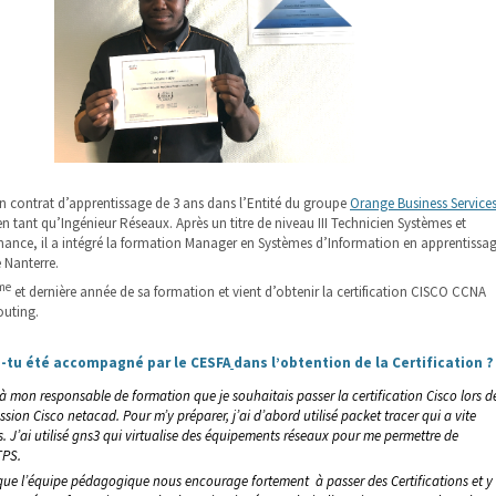
 contrat d’apprentissage de 3 ans dans l’Entité du groupe
Orange Business Service
 tant qu’Ingénieur Réseaux. Après un titre de niveau III Technicien Systèmes et
nance, il a intégré la formation Manager en Systèmes d’Information en apprentissa
 Nanterre.
me
et dernière année de sa formation et vient d’obtenir la certification CISCO CCNA
outing.
-tu été accompagné par
le CESFA
dans l’obtention de la Certification ?
é à mon
responsable
de formation que je souhaitais passer la certification
Cisco
lors d
ession
Cisco
netacad.
Pour m’y préparer, j’ai d’abord utilisé
packet
tracer
qui a vite
 J’ai utilisé
gns3
qui
virtualise
des équipements réseaux pour me permettre de
TPS.
e que l’équipe pédagogique
nous encourage fortement à passer
d
es Certifications
et y