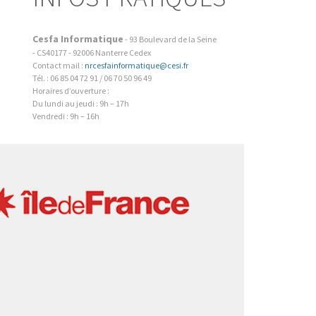
Cesfa Informatique
-
93 Boulevard de la Seine
- CS40177
-
92006
Nanterre Cedex
Contact mail :
nrcesfainformatique@cesi.fr
Tél. : 06 85 04 72 91 / 06 70 50 96 49
Horaires d’ouverture :
Du lundi au jeudi : 9h – 17h
Vendredi : 9h – 16h