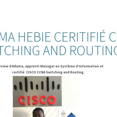
MA HEBIE CERITIFIÉ 
TCHING AND ROUTIN
rview d’Adama, apprenti Manager en Système d’Information et
certifié CISCO CCNA Switching and Routing.