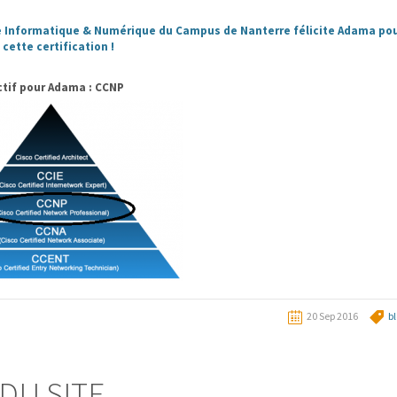
e Informatique & Numérique du Campus de Nanterre félicite Adama po
 cette certification !
ctif pour Adama : CCNP
20 Sep 2016
b
DU SITE