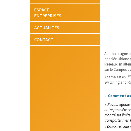
ESPACE
ENTREPRISES
ACTUALITÉS
CONTACT
Adama a signé un
appelée Obiane en
Réseaux en alter
sur le Campus de
è
Adama est en 3
Switching and R
Comment as
«
J’avais signal
notre première s
montré ses limites.
transporter mes
Il faut aussi dir