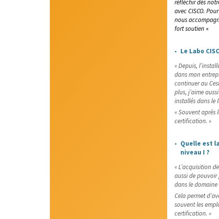
réfléchir
dès notr
avec CISCO
. Pour
nous accompagner
fort soutien
«
Le Labo CISC
«
Depuis
, l’insta
dans mon entrepri
continuer au
Ces
plus, j’aime auss
installés dans le
« Souvent après le
certification. »
Quelle est l
niveau I ?
« L’
acquisition
de 
aussi de pouvoir
dans le domaine 
Cela permet d’avo
souvent
les emplo
certification. »