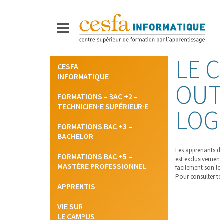
LE 
Aller
CESFA
au
INFORMATIQUE
contenu
OUT
FORMATIONS – BAC +2 –
TECHNICIEN·E SUPÉRIEUR·E
LOG
FORMATIONS BAC +3 –
BACHELOR
Les apprenants 
FORMATIONS BAC +5 –
est exclusivement
MASTÈRE PROFESSIONNEL
facilement son l
Pour consulter t
APPRENTIS
VIE SUR
LE CAMPUS