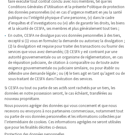
faire exécuter tout contrat conclu avec nos membres, tel que les
Conditions Générales d’Utilisation et la présente Politique de protection
des données personnelles (iv) en cas d’urgence mettant en jeu la santé
publique ou l’intégrité physique d’une personne, (v) dans le cadre
d’enquêtes et d’investigations ou (vi) afin de garantir les droits, les biens
et la sécurité de CESFA, ses membres et plus généralement tout tiers ;
En outre, CESFA ne divulgue pas vos données personnelles à des tiers,
excepté si (1) vous en formulez la demande ou autorisez la divulgation ;
(2) la divulgation est requise pour traiter des transactions ou fournir des
services que vous avez demandés; (3) CESFA y est contraint par une
autorité gouvernementale ou un organisme de réglementation, en cas
de réquisition judiciaire, de citation à comparaître ou de toute autre
exigence gouvernementale ou judiciaire similaire, ou pour établir ou
défendre une demande légale ; ou (4) le tiers agit en tant qu’agent ou de
sous-traitant de CESFA dans l’exécution des services.
Si CESFA ou tout ou partie de ses actifs sont rachetés par un tiers, les
données en notre possession seront, le cas échéant, transférées au
nouveau propriétaire.
Nous pouvons agréger des données qui vous concernent et que nous
recevons ou envoyons à nos partenaires commerciaux, notamment tout
ou partie de vos données personnelles et les informations collectées par
l’intermédiaire de cookies. Ces informations agrégées ne seront utilisées
que pour les finalités décrites ci-dessus.
Protection des données personnelles