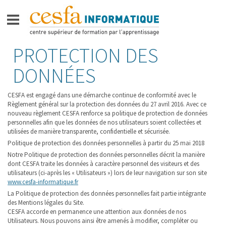
Aller
PROTECTION DES
CESFA
au
INFORMATIQUE
contenu
DONNÉES
FORMATIONS – BAC +2 –
TECHNICIEN·E SUPÉRIEUR·E
CESFA est engagé dans une démarche continue de conformité avec le
Règlement général sur la protection des données du 27 avril 2016. Avec ce
FORMATIONS BAC +3 –
nouveau règlement CESFA renforce sa politique de protection de données
BACHELOR
personnelles afin que les données de nos utilisateurs soient collectées et
utilisées de manière transparente, confidentielle et sécurisée.
FORMATIONS BAC +5 –
Politique de protection des données personnelles à partir du 25 mai 2018
MASTÈRE PROFESSIONNEL
Notre Politique de protection des données personnelles décrit la manière
dont CESFA traite les données à caractère personnel des visiteurs et des
APPRENTIS
utilisateurs (ci-après les « Utilisateurs ») lors de leur navigation sur son site
www.cesfa-informatique.fr
VIE SUR
La Politique de protection des données personnelles fait partie intégrante
des Mentions légales du Site.
LE CAMPUS
CESFA accorde en permanence une attention aux données de nos
Utilisateurs. Nous pouvons ainsi être amenés à modifier, compléter ou
ESPACE