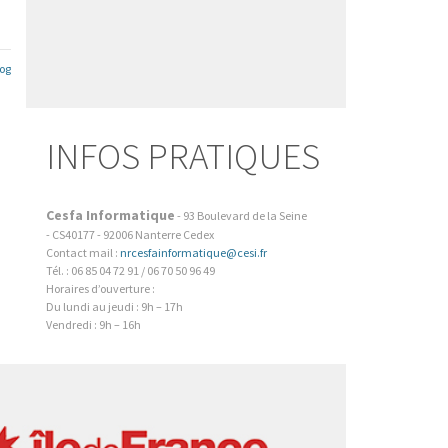
log
INFOS PRATIQUES
Cesfa Informatique
-
93 Boulevard de la Seine
- CS40177
-
92006
Nanterre Cedex
Contact mail :
nrcesfainformatique@cesi.fr
Tél. : 06 85 04 72 91 / 06 70 50 96 49
Horaires d’ouverture :
Du lundi au jeudi : 9h – 17h
Vendredi : 9h – 16h