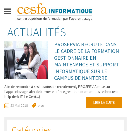
Aller
ACTUALITÉS
CESFA
au
INFORMATIQUE
contenu
PROSERVIA RECRUTE DANS
FORMATIONS – BAC +2 –
LE CADRE DE LA FORMATION
TECHNICIEN·E SUPÉRIEUR·E
GESTIONNAIRE EN
MAINTENANCE ET SUPPORT
FORMATIONS BAC +3 –
BACHELOR
INFORMATIQUE SUR LE
CAMPUS DE NANTERRE
FORMATIONS BAC +5 –
Afin de répondre à ses besoins de recrutement, PROSERVIA mise sur
MASTÈRE PROFESSIONNEL
l’apprentissage afin de former et d’intégrer durablement des techniciens
help desk IT. Le Cesi(...)
APPRENTIS
LIRE LA SUITE
23 Mai 2018
blog
VIE SUR
LE CAMPUS
Catégories
ESPACE