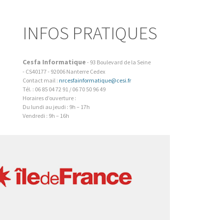
INFOS PRATIQUES
Cesfa Informatique
-
93 Boulevard de la Seine
- CS40177
-
92006
Nanterre Cedex
Contact mail :
nrcesfainformatique@cesi.fr
Tél. : 06 85 04 72 91 / 06 70 50 96 49
Horaires d’ouverture :
Du lundi au jeudi : 9h – 17h
Vendredi : 9h – 16h